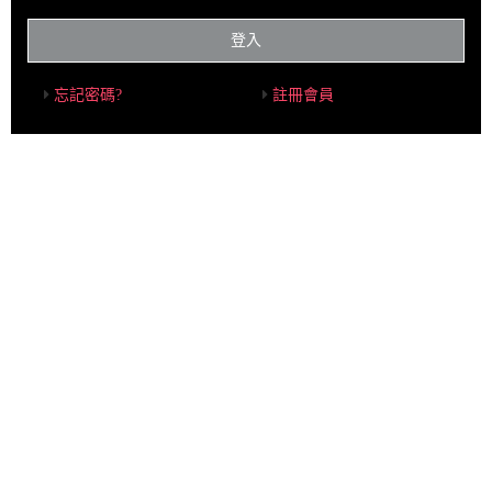
碼
登入
忘記密碼?
註冊會員