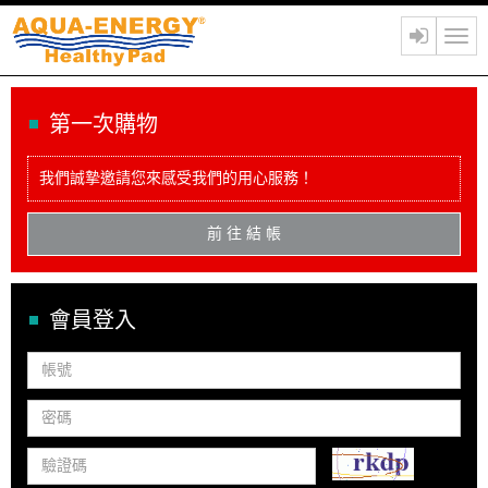
Togg
navig
第一次購物
我們誠摯邀請您來感受我們的用心服務！
前 往 結 帳
會員登入
帳
號
密
碼
驗
證